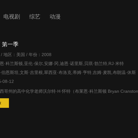
电视剧
综艺
动漫
 第一季
/ 地区：美国 / 年份：2008
·科兰斯顿,亚伦·保尔,安娜·冈,迪恩·诺里斯,贝琪·勃兰特,RJ·米特
伯恩斯坦,文斯·吉里根,翠西亚·布洛克,蒂姆·亨特,吉姆·麦凯,布朗温·休斯
-08-12
西哥州的高中化学老师沃尔特·H·怀特（布莱恩·科兰斯顿 Bryan Cransto
放