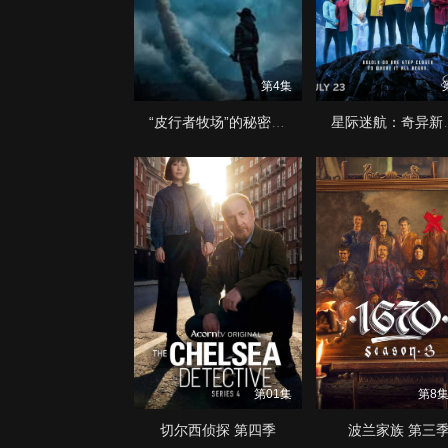
第4集
“皮行者牧场”的秘密 第七季
星际迷航：
第01集
第8
切尔西侦探 第四季
波兰家族 第三