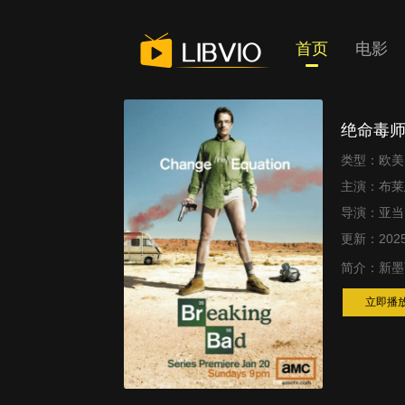
首页
电影
绝命毒师
类型：欧美 
主演：布莱恩
导演：亚当·
更新：2025
简介：
新墨
立即播