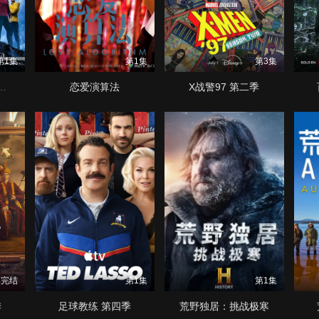
第1集
第1集
第3集
奇异新世界 第四季
恋爱演算法
X战警97 第二季
集完结
第1集
第1集
季
足球教练 第四季
荒野独居：挑战极寒