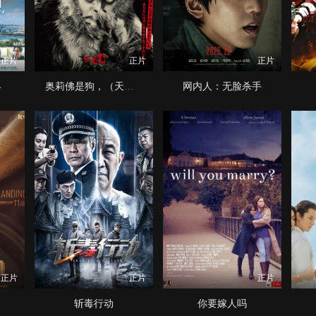
正片
正片
正片
界
奥莉佛是狗，（天哪！！）这家伙 电影版
网内人：无脸杀手
正片
正片
正片
斩毒行动
你要嫁人吗