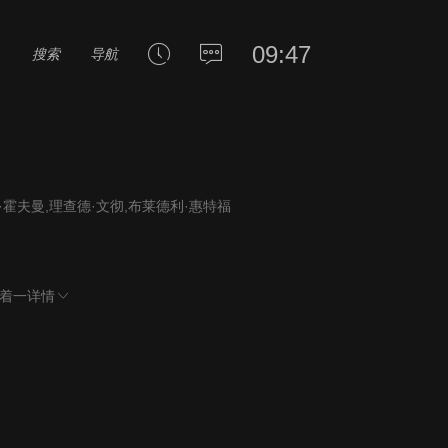
09:47
搜索
导航
·霍夫曼,理查德·文彻,布莱德利·惠特福
证着一
详情