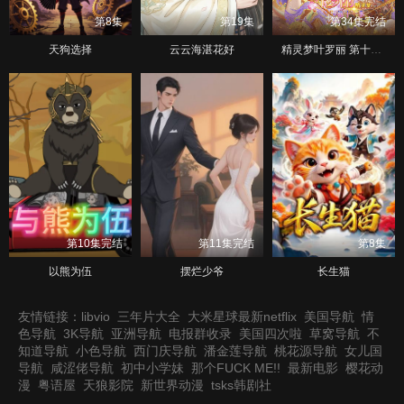
第8集
第19集
第34集完结
天狗选择
云云海湛花好
精灵梦叶罗丽 第十一季（下）
第10集完结
第11集完结
第8集
以熊为伍
摆烂少爷
长生猫
友情链接：
libvio
三年片大全
大米星球最新netflix
美国导航
情
色导航
3K导航
亚洲导航
电报群收录
美国四次啦
草窝导航
不
知道导航
小色导航
西门庆导航
潘金莲导航
桃花源导航
女儿国
导航
咸涩佬导航
初中小学妹
那个FUCK ME!!
最新电影
樱花动
漫
粤语屋
天狼影院
新世界动漫
tsks韩剧社