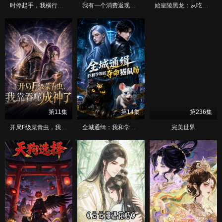
时停起手，我横行废土之一秒定生死
我有一个消费返现系统第一季
始皇陵黑龙：从吃泥开始化龙
第11集
第14集
第236集
开局F级菜青虫，我靠吞噬成神了
全城通缉：我和学霸的夺命猫鼠局
完美世界