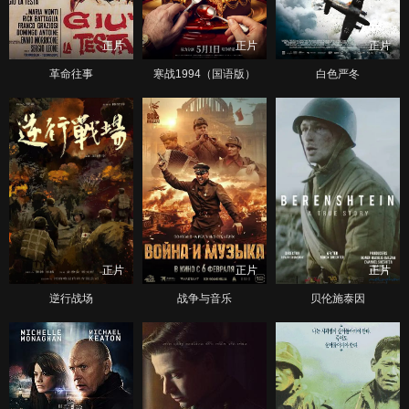
正片
正片
正片
革命往事
寒战1994（国语版）
白色严冬
正片
正片
正片
逆行战场
战争与音乐
贝伦施泰因