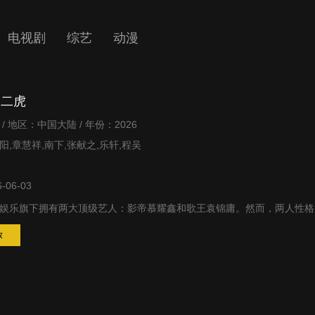
电视剧
综艺
动漫
容二虎
/ 地区：中国大陆 / 年份：2026
,章慧祥,南下,张献之,乐轩,程吴
-06-03
娱乐旗下拥有两大顶级艺人：影帝慕耀鑫和歌王袁锦庸。然而，两人性格
放