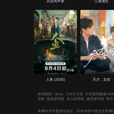
兵自风中来
江海潮生
第3集
人鱼 (2026)
天才，女友
友情链接：
libvio
三年片大全
大米星球最新netfli
导航
桃花源导航
女儿国导航
咸涩佬导航
初中
本网站为非盈利性站点，所有内容均来自互联网