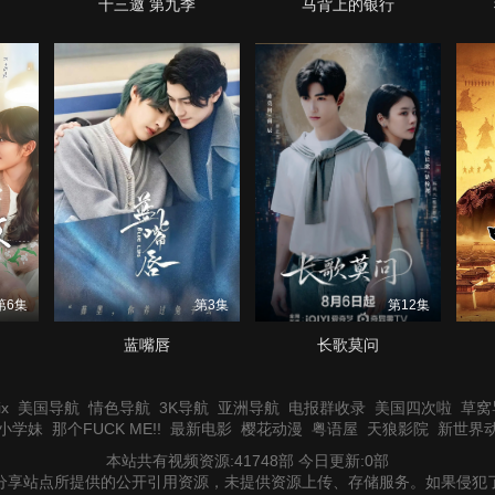
十三邀 第九季
马背上的银行
第6集
第3集
第12集
蓝嘴唇
长歌莫问
x
美国导航
情色导航
3K导航
亚洲导航
电报群收录
美国四次啦
草窝
小学妹
那个FUCK ME!!
最新电影
樱花动漫
粤语屋
天狼影院
新世界
本站共有视频资源:41748部 今日更新:0部
分享站点所提供的公开引用资源，未提供资源上传、存储服务。如果侵犯