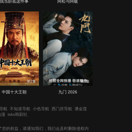
我当卧底这件事
阿松与阿暖
第2集
第1集
中国十大王朝
九门 2026
导航
不知道导航
小色导航
西门庆导航
潘金莲
动漫
tsks韩剧社
了您的权益，请通知我们，我们会及时删除侵权内