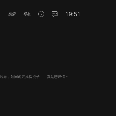
19:51
搜索
导航
迥异，如同虎穴焉得虎子……真是悲
详情