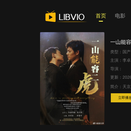
首页
电影
一山能
类型：国产 
主演：李卓阳
导演：
更新：2026
简介：
天京
立即播