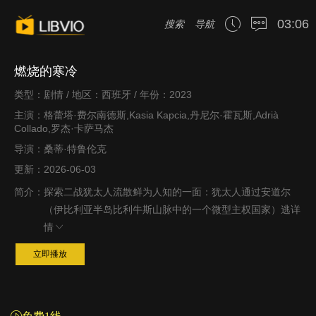
03:06
搜索
导航
燃烧的寒冷
类型：剧情 / 地区：西班牙 / 年份：2023
主演：格蕾塔·费尔南德斯,Kasia Kapcia,丹尼尔·霍瓦斯,Adrià
Collado,罗杰·卡萨马杰
导演：桑蒂·特鲁伦克
更新：2026-06-03
简介：
探索二战犹太人流散鲜为人知的一面：犹太人通过安道尔
（伊比利亚半岛比利牛斯山脉中的一个微型主权国家）逃
详
情
立即播放