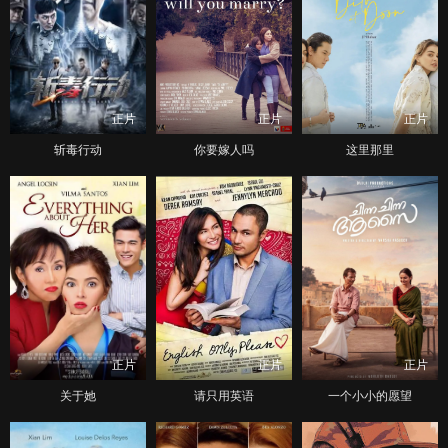
正片
正片
正片
斩毒行动
你要嫁人吗
这里那里
正片
正片
正片
关于她
请只用英语
一个小小的愿望