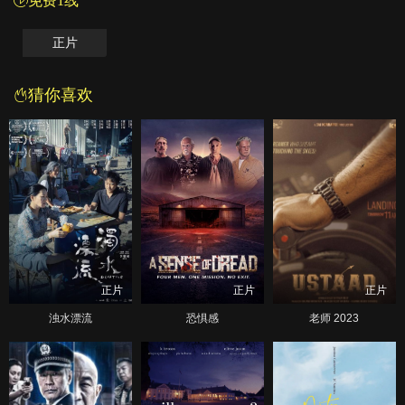
免费1线
正片
猜你喜欢
正片
正片
正片
浊水漂流
恐惧感
老师 2023