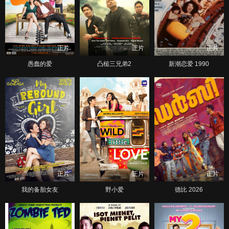
正片
正片
正片
愚蠢的爱
凸槌三兄弟2
新潮恋爱 1990
正片
正片
正片
我的备胎女友
野小爱
德比 2026