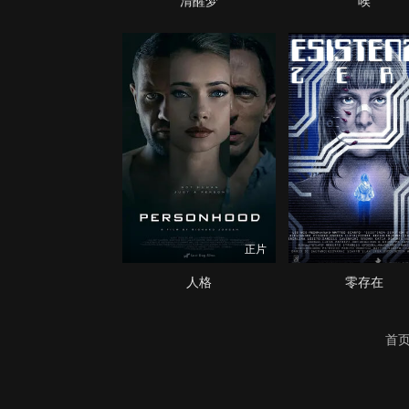
清醒梦
唉
正片
人格
零存在
首