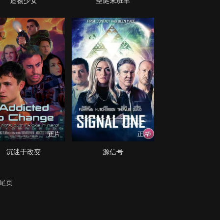
造物少女
圣诞末班车
正片
正片
沉迷于改变
源信号
尾页