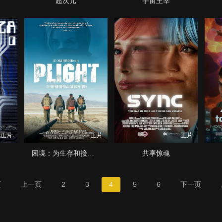
超次元
宇宙主宰
正片
正片
正片
困境：为生存和接纳而战
共享惊魂
页
上一页
2
3
4
5
6
下一页