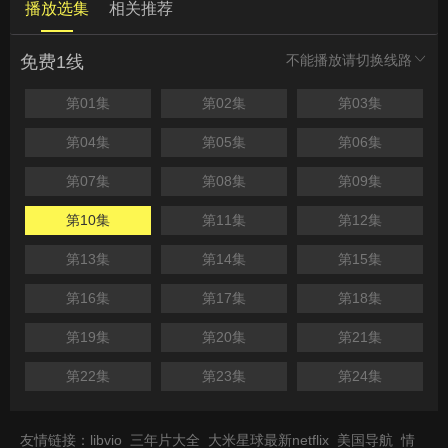
播放选集
相关推荐
免费1线
不能播放请切换线路
第01集
第02集
第03集
第04集
第05集
第06集
第07集
第08集
第09集
第10集
第11集
第12集
第13集
第14集
第15集
第16集
第17集
第18集
第19集
第20集
第21集
第22集
第23集
第24集
友情链接：
libvio
三年片大全
大米星球最新netflix
美国导航
情